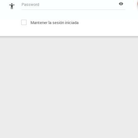
Mantener la sesión iniciada